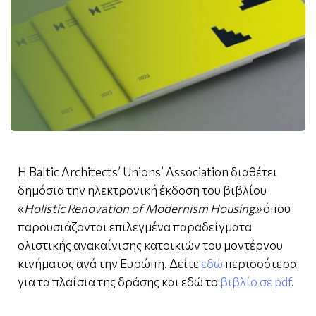
Η Baltic Architects’ Unions’ Association διαθέτει
δημόσια την ηλεκτρονική έκδοση του βιβλίου
«
Holistic
Renovation
of
Modernism
Housing
»
όπου
παρουσιάζονται επιλεγμένα παραδείγματα
ολιστικής ανακαίνισης κατοικιών του μοντέρνου
κινήματος ανά την Ευρώπη. Δείτε
εδώ
περισσότερα
για τα πλαίσια της δράσης και εδώ το
βιβλίο σε pdf
.