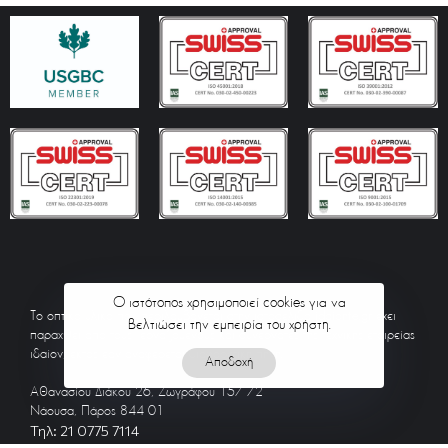
Ο ιστότοπος χρησιμοποιεί cookies για να
Το οπτικό υλικό που περιλαμβάνεται στην ιστοσελίδα idaionte.gr έχει
βελτιώσει την εμπειρία του χρήστη.
παραχθεί από τους εργαζόμενους και συνεργάτες της τεχνικής εταιρείας
ιδαίον, εκτός εάν αναφέρεται διαφορετική πηγή.
Αποδοχή
Αθανασίου Διάκου 26, Ζωγράφου 157 72
Νάουσα, Πάρος 844 01
Τηλ: 21 0775 7114