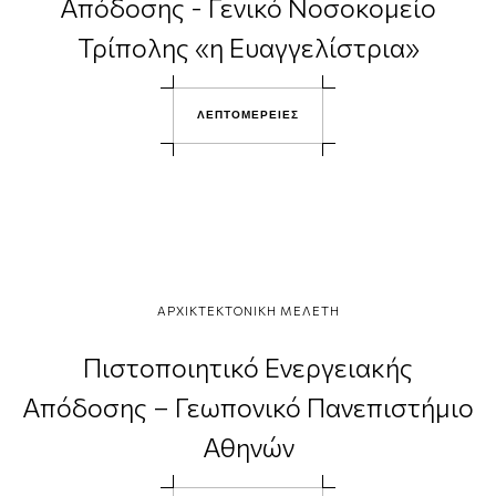
Απόδοσης - Γενικό Νοσοκομείο
Τρίπολης «η Ευαγγελίστρια»
Λ
Ε
Π
Τ
Ο
Μ
Ε
Ρ
Ε
Ι
Ε
Σ
ΑΡΧΙΚΤΕΚΤΟΝΙΚΗ ΜΕΛΕΤΗ
Πιστοποιητικό Ενεργειακής
Απόδοσης – Γεωπονικό Πανεπιστήμιο
Αθηνών