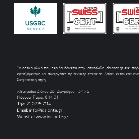
Το οπτικό υλικό που περιλαμβάνεται στην ιστοσελίδα idaionte.gr έχει πα
εργαζόμενους και συνεργάτες της τεχνικής εταιρείας ιδαίον, εκτός εάν αν
διαφορετική πηγή.
Αθανασίου Διάκου 26, Ζωγράφου 157 72
Νάουσα, Πάρος 844 01
Τηλ: 21 0775 7114
Email: info@idaionte.gr
Website: www.idaionte.gr